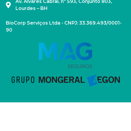
Av. Alvares Cabral, nº 593, Conjunto 803,
Lourdes – BH
BioCorp Serviços Ltda - CNPJ: 33.369.493/0001-
90