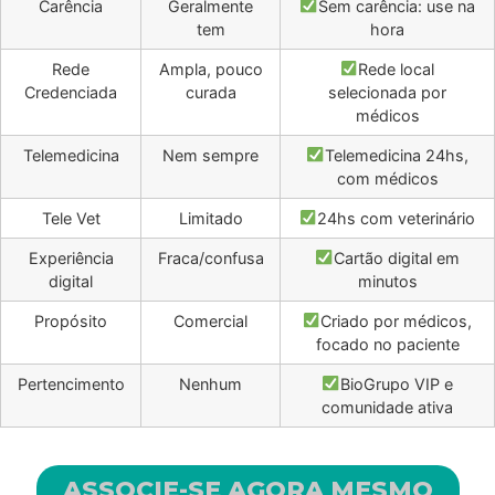
Carência
Geralmente
Sem carência: use na
tem
hora
Rede
Ampla, pouco
Rede local
Credenciada
curada
selecionada por
médicos
Telemedicina
Nem sempre
Telemedicina 24hs,
com médicos
Tele Vet
Limitado
24hs com veterinário
Experiência
Fraca/confusa
Cartão digital em
digital
minutos
Propósito
Comercial
Criado por médicos,
focado no paciente
Pertencimento
Nenhum
BioGrupo VIP e
comunidade ativa
ASSOCIE-SE AGORA MESMO